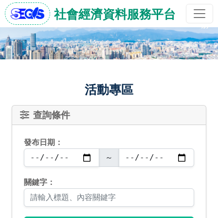
社會經濟資料服務平台
活動專區
查詢條件
發布日期：
～
關鍵字：