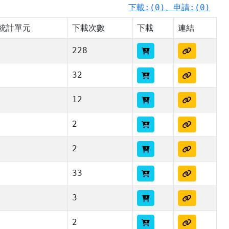
下載:(0)、申請:(0)
統計單元
下載次數
下載
連結
228
32
12
2
2
33
3
2