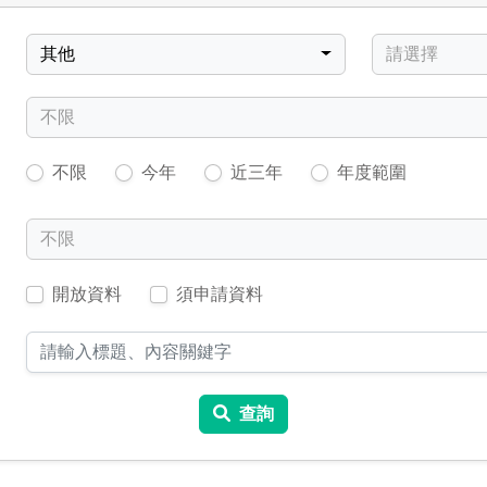
中類
小類
：
其他
請選擇
：
不限
：
不限
今年
近三年
年度範圍
：
不限
：
開放資料
須申請資料
：
查詢