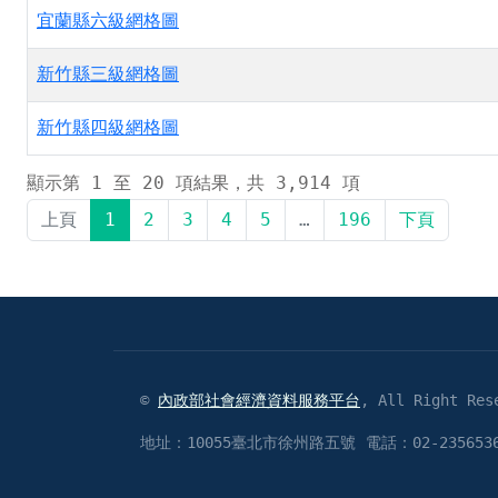
宜蘭縣六級網格圖
新竹縣三級網格圖
新竹縣四級網格圖
顯示第 1 至 20 項結果，共 3,914 項
上頁
1
2
3
4
5
…
196
下頁
©
內政部社會經濟資料服務平台
, All Right Res
地址：10055臺北市徐州路五號
電話：02-2356536